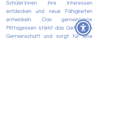
Schüler:innen ihre Interessen
entdecken und neue Fähigkeiten
entwickeln. Das gemeinsame
Mittagessen stärkt das Gefühl von
Gemeinschaft und sorgt für eine
verlässliche Struktur im Alltag. So
wird unsere Schule zu einem Ort, an
dem Lernen, Freundschaften und
persönliche Entwicklung Hand in
Hand gehen.