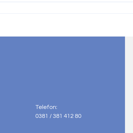
3. PLATZ BEIM LANDESFINALE
KUNS
"JUGEND TRAINIERT FÜR
"SCH
OLYMPIA"
Telefon:
0381 / 381 412 80