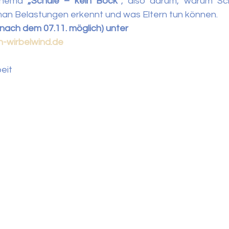
Thema 
„Schule – kein Bock“
, also darum, warum Sc
man Belastungen erkennt und was Eltern tun können.
nach dem 07.11. möglich) unter
n-wirbelwind.de
eit