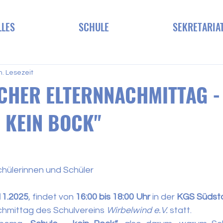
LLES
SCHULE
SEKRETARIA
n. Lesezeit
CHER ELTERNNACHMITTAG -
- KEIN BOCK"
Schülerinnen und Schüler
11.2025
, findet von 
16:00 bis 18:00 Uhr
 in der 
KGS Südsta
chmittag des Schulvereins 
Wirbelwind e.V.
 statt. 