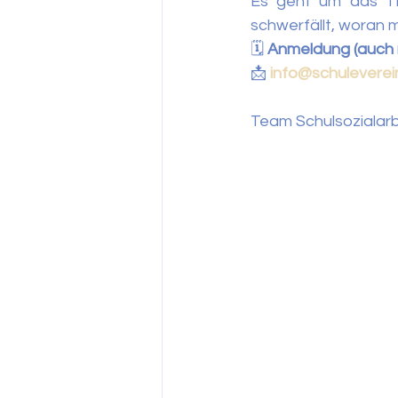
Es geht um das 
schwerfällt, woran 
🗓 
Anmeldung (auch 
📩 
info@schuleverei
Team Schulsozialarb